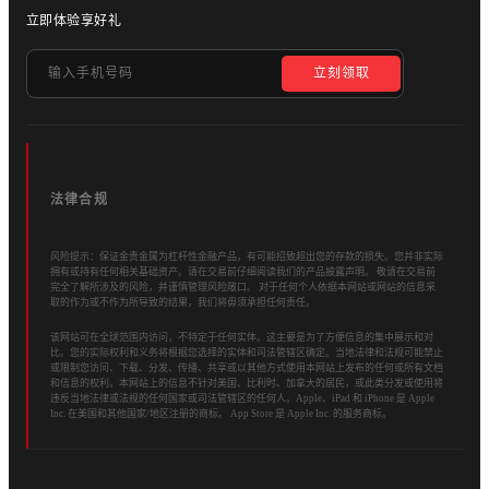
立即体验享好礼
立刻领取
法律合规
风险提示：保证金贵金属为杠杆性金融产品，有可能招致超出您的存款的损失。您并非实际
拥有或持有任何相关基础资产。请在交易前仔细阅读我们的产品披露声明。 敬请在交易前
完全了解所涉及的风险，并谨慎管理风险敞口。 对于任何个人依据本网站或网站的信息采
取的作为或不作为所导致的结果，我们将毋须承担任何责任。
该网站可在全球范围内访问，不特定于任何实体。这主要是为了方便信息的集中展示和对
比。您的实际权利和义务将根据您选择的实体和司法管辖区确定。当地法律和法规可能禁止
或限制您访问、下载、分发、传播、共享或以其他方式使用本网站上发布的任何或所有文档
和信息的权利。本网站上的信息不针对美国、比利时、加拿大的居民，或此类分发或使用将
违反当地法律或法规的任何国家或司法管辖区的任何人。Apple、iPad 和 iPhone 是 Apple
Inc. 在美国和其他国家/地区注册的商标。 App Store 是 Apple Inc. 的服务商标。