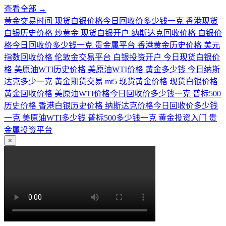
查看全部 →
黄金交易时间
现货白银价格今日回收价多少钱一克
香港现货
白银历史价格
炒黄金
现货白银开户
纳斯达克回收价格
白银价
格今日回收价多少钱一克
贵金属平台
香港黄金历史价格
美元
指数回收价格
伦敦金交易平台
白银投资开户
今日现货白银价
格
美原油WTI历史价格
美原油WTI价格
黄金多少钱
今日纳斯
达克多少一克
黄金期货交易
mt5
现货黄金价格
现货白银价格
黄金回收价格
美原油WTI价格今日回收价多少钱一克
普标500
历史价格
香港白银历史价格
纳斯达克价格今日回收价多少钱
一克
美原油WTI多少钱
普标500多少钱一克
黄金投资入门
贵
金属投资平台
×