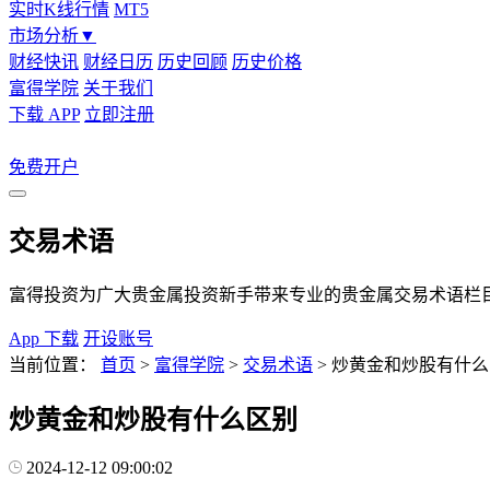
实时K线行情
MT5
市场分析
▼
财经快讯
财经日历
历史回顾
历史价格
富得学院
关于我们
下载 APP
立即注册
免费开户
交易术语
富得投资为广大贵金属投资新手带来专业的贵金属交易术语栏
App 下载
开设账号
当前位置：
首页
>
富得学院
>
交易术语
>
炒黄金和炒股有什么
炒黄金和炒股有什么区别
2024-12-12 09:00:02