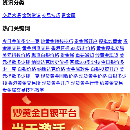
资讯分类
交易术语
金融常识
交易技巧
贵金属
热门关键词
今日金价多少一克
炒黄金赚钱技巧
贵金属开户
模拟炒黄金
贵
金属交易
黄金期货交易
香港普标500历史价格
黄金模拟交易
美元指数价格
现货白银价格
贵金属
重要通知
炒黄金现货
美
元指数多少钱
纳斯达克历史价格
普标500多少钱
今日银价多
少一克
白银价格
纳斯达克价格
贵金属软件
白银投资开户
美
元指数多少钱一克
现货黄金回收价格
现货黄金价格
白银多少
钱
香港黄金交易所
现货黄金开户
现货黄金行情
纸黄金交易
贵金属交易技巧教学