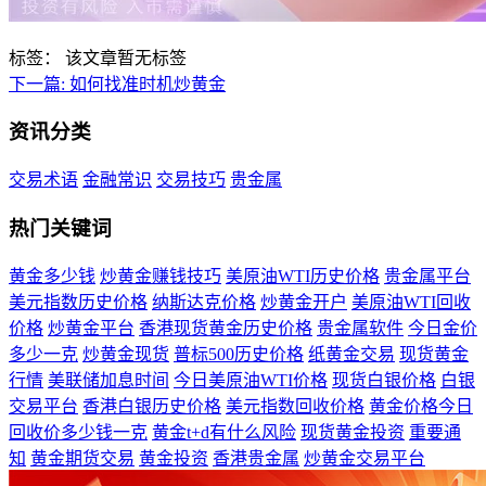
标签：
该文章暂无标签
下一篇:
如何找准时机炒黄金
资讯分类
交易术语
金融常识
交易技巧
贵金属
热门关键词
黄金多少钱
炒黄金赚钱技巧
美原油WTI历史价格
贵金属平台
美元指数历史价格
纳斯达克价格
炒黄金开户
美原油WTI回收
价格
炒黄金平台
香港现货黄金历史价格
贵金属软件
今日金价
多少一克
炒黄金现货
普标500历史价格
纸黄金交易
现货黄金
行情
美联储加息时间
今日美原油WTI价格
现货白银价格
白银
交易平台
香港白银历史价格
美元指数回收价格
黄金价格今日
回收价多少钱一克
黄金t+d有什么风险
现货黄金投资
重要通
知
黄金期货交易
黄金投资
香港贵金属
炒黄金交易平台