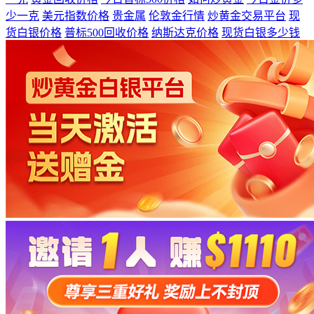
少一克
美元指数价格
贵金属
伦敦金行情
炒黄金交易平台
现
货白银价格
普标500回收价格
纳斯达克价格
现货白银多少钱