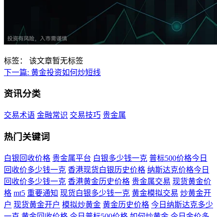
标签：
该文章暂无标签
下一篇:
黄金投资如何炒短线
资讯分类
交易术语
金融常识
交易技巧
贵金属
热门关键词
白银回收价格
贵金属平台
白银多少钱一克
普标500价格今日
回收价多少钱一克
香港现货白银历史价格
纳斯达克价格今日
回收价多少钱一克
香港黄金历史价格
贵金属交易
现货黄金价
格
mt5
重要通知
现货白银多少钱一克
黄金模拟交易
炒黄金开
户
现货黄金开户
模拟炒黄金
黄金历史价格
今日纳斯达克多少
一克
黄金回收价格
今日普标500价格
如何炒黄金
今日金价多