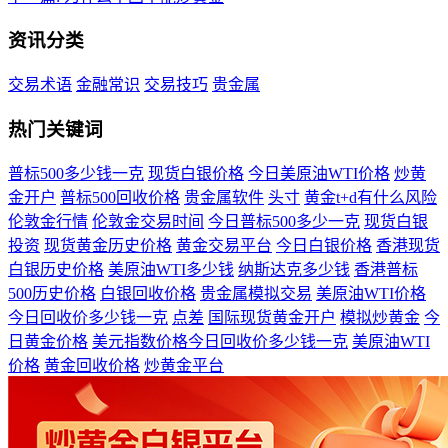
资讯分类
交易术语
金融常识
交易技巧
贵金属
热门关键词
普标500多少钱一克
现货白银价格
今日美原油WTI价格
炒黄
金开户
普标500回收价格
贵金属软件
头寸
黄金t+d有什么风险
伦敦金行情
伦敦金交易时间
今日普标500多少一克
现货白银
投资
现货黄金历史价格
黄金交易平台
今日白银价格
香港现货
白银历史价格
美原油WTI多少钱
纳斯达克多少钱
香港普标
500历史价格
白银回收价格
贵金属模拟交易
美原油WTI价格
今日回收价多少钱一克
点差
国际现货黄金开户
模拟炒黄金
今
日黄金价格
美元指数价格今日回收价多少钱一克
美原油WTI
价格
黄金回收价格
炒黄金平台