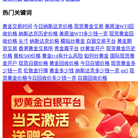
热门关键词
黄金交易时间
今日纳斯达克价格
现货黄金交易
美原油WTI回
收价格
纳斯达克历史价格
美原油WTI多少钱一克
现货黄金回
收价格
头寸
纳斯达克价格
模拟炒黄金
白银交易平台
黄金期
货交易
香港黄金交易所
贵金属平台
炒黄金开户
现货黄金历史
价格
普标500价格
黄金t+d有什么风险
如何炒黄金
国际现货黄
金开户
现货白银价格
黄金回收价格
今日白银价格
现货黄金多
少钱一克
伦敦金行情
黄金多少钱
纳斯达克多少钱一克
mt5
现
货黄金价格今日回收价多少钱一克
白银回收价格