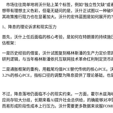
市场往往简单地将沃什贴上某个标签，例如“独立性欠缺”或者
想带有理想主义色彩，但毫无疑问的是，沃什正试图以一种破
其政策推行阻力也在显著加大。沃什的宏伟蓝图是如何展开的
1、降息的理论诉求和现实压力
首先，沃什上任后面临的核心考验，是如何在特朗普的持续施
估框架：
一是历史经验的借鉴，沃什试图复刻格林斯潘的生产力定价思
研判逻辑，与当年格林斯潘依托互联网技术革命红利制定货币
二是通胀框架的重构，用截尾均值PCE替代传统的核心PCE。
3.2%的核心PCE，指标口径的调整为降息提供了理论基础，
不过，降息落地仍面临不小的现实约束。一方面，
霍尔木兹海
应尚存较大分歧，长期来看AI提升社会总供给，的确能够对冲
而易形成阶段性成本上行压力。沃什需要更多数据来说服FOM