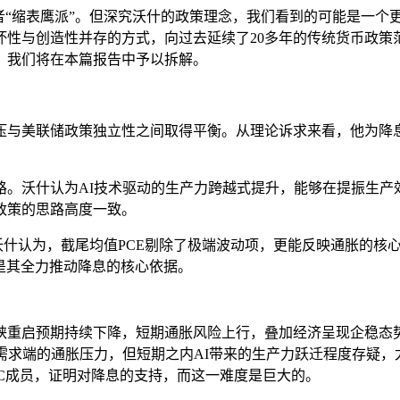
“缩表鹰派”。
但深究沃什的政策理念，我们看到的可能是一个
坏性与创造性并存的方式，向过去延续了20多年的传统货币政策
？我们将在本篇报告中予以拆解。
压与美联储政策独立性之间取得平衡。
从理论诉求来看，他为降
路。
沃什认为AI技术驱动的生产力跨越式提升，能够在提振生
政策的思路高度一致。
沃什认为，截尾均值PCE剔除了极端波动项，更能反映通胀的核心趋
也是其全力推动降息的核心依据。
峡重启预期持续下降，短期通胀风险上行，叠加经济呈现企稳态
需求端的通胀压力，但短期之内AI带来的生产力跃迁程度存疑
C成员，证明对降息的支持，而这一难度是巨大的。