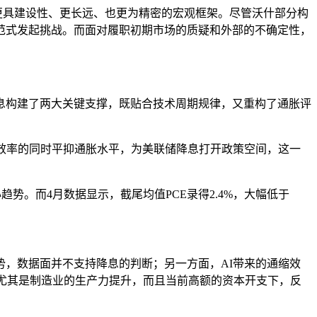
更具建设性、更长远、也更为精密的宏观框架。
尽管沃什部分构
范式发起挑战。而面对履职初期市场的质疑和外部的不确定性，
息构建了两大关键支撑，既贴合技术周期规律，又重构了通胀评
产效率的同时平抑通胀水平，为美联储降息打开政策空间，这一
势。而4月数据显示，截尾均值PCE录得2.4%，大幅低于
势，数据面并不支持降息的判断；
另一方面，
AI带来的通缩效
，尤其是制造业的生产力提升，而且当前高额的资本开支下，反