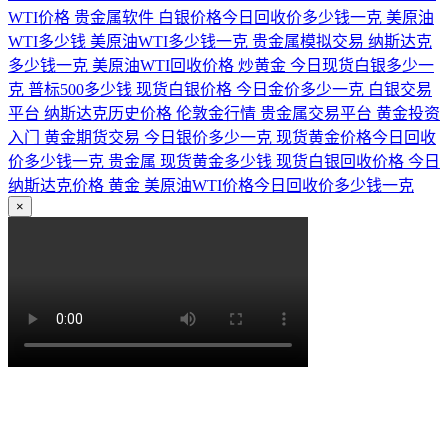
WTI价格
贵金属软件
白银价格今日回收价多少钱一克
美原油
WTI多少钱
美原油WTI多少钱一克
贵金属模拟交易
纳斯达克
多少钱一克
美原油WTI回收价格
炒黄金
今日现货白银多少一
克
普标500多少钱
现货白银价格
今日金价多少一克
白银交易
平台
纳斯达克历史价格
伦敦金行情
贵金属交易平台
黄金投资
入门
黄金期货交易
今日银价多少一克
现货黄金价格今日回收
价多少钱一克
贵金属
现货黄金多少钱
现货白银回收价格
今日
纳斯达克价格
黄金
美原油WTI价格今日回收价多少钱一克
×