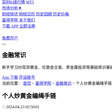
实时K线行情
MT5
市场分析
▼
财经快讯
财经日历
历史回顾
历史价格
富得学院
关于我们
下载 APP
立即注册
免费开户
金融常识
新手学习炒现货黄金、伦敦金交易、贵金属投资等基础常识基
App 下载
开设账号
当前位置：
首页
>
富得学院
>
金融常识
>
个人炒黄金编绳手链
个人炒黄金编绳手链
2024-04-23 02:50:01