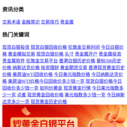
资讯分类
交易术语
金融常识
交易技巧
贵金属
热门关键词
现货白银投资
现货白银回收价格
伦敦金交易时间
今日白银价
格
黄金模拟交易
现货白银价格
头寸
贵金属开户
贵金属投资
贵金属软件
伦敦金交易平台
香港白银历史价格
普标500历史
价格
纳斯达克价格
投资理财
黄金期货交易
香港现货黄金历史
价格
美原油WTI回收价格
今日美元指数价格
今日纳斯达克价
格
美原油WTI价格今日回收价多少钱一克
现货白银价格今日
回收价多少钱一克
如何炒黄金
现货黄金行情
今日美元指数多
少一克
点差
现货黄金回收价格
美元指数多少钱一克
今日纳斯
达克多少一克
现货黄金历史价格