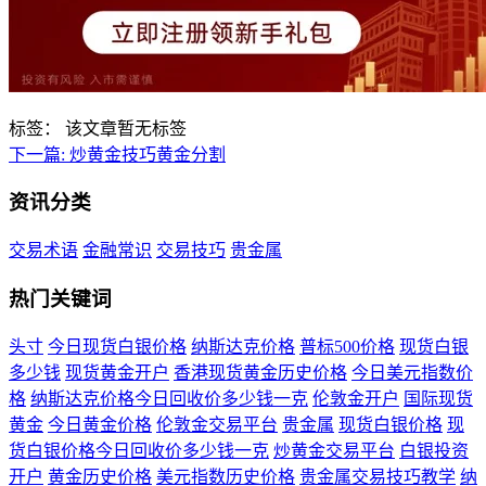
标签：
该文章暂无标签
下一篇:
炒黄金技巧黄金分割
资讯分类
交易术语
金融常识
交易技巧
贵金属
热门关键词
头寸
今日现货白银价格
纳斯达克价格
普标500价格
现货白银
多少钱
现货黄金开户
香港现货黄金历史价格
今日美元指数价
格
纳斯达克价格今日回收价多少钱一克
伦敦金开户
国际现货
黄金
今日黄金价格
伦敦金交易平台
贵金属
现货白银价格
现
货白银价格今日回收价多少钱一克
炒黄金交易平台
白银投资
开户
黄金历史价格
美元指数历史价格
贵金属交易技巧教学
纳