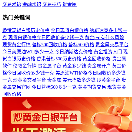
交易术语
金融常识
交易技巧
贵金属
热门关键词
香港现货白银历史价格
今日现货白银价格
纳斯达克多少钱一
克
现货白银价格今日回收价多少钱一克
黄金t+d有什么风险
现货黄金行情
普标500回收价格
普标500价格
贵金属交易平台
今日美原油WTI多少一克
今日纳斯达克价格
黄金投资入门
现
货白银历史价格
香港普标500历史价格
黄金回收价格
贵金属
软件
伦敦金行情
贵金属平台
黄金多少钱
贵金属开户
黄金价
格今日回收价多少钱一克
美原油WTI价格今日回收价多少钱
一克
炒黄金交易平台
贵金属
美元指数多少钱
炒黄金平台
贵
金属交易官网
今日普标500多少一克
黄金期货交易
现货黄金
回收价格