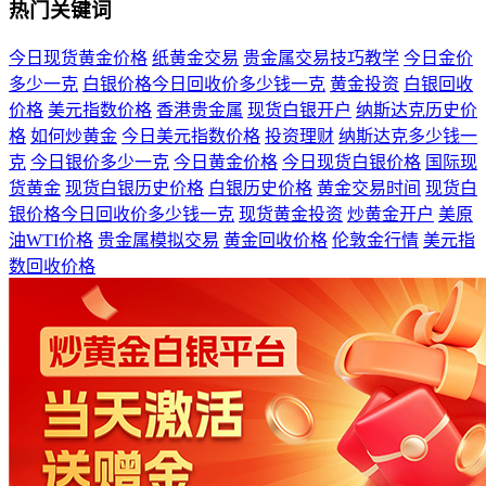
热门关键词
今日现货黄金价格
纸黄金交易
贵金属交易技巧教学
今日金价
多少一克
白银价格今日回收价多少钱一克
黄金投资
白银回收
价格
美元指数价格
香港贵金属
现货白银开户
纳斯达克历史价
格
如何炒黄金
今日美元指数价格
投资理财
纳斯达克多少钱一
克
今日银价多少一克
今日黄金价格
今日现货白银价格
国际现
货黄金
现货白银历史价格
白银历史价格
黄金交易时间
现货白
银价格今日回收价多少钱一克
现货黄金投资
炒黄金开户
美原
油WTI价格
贵金属模拟交易
黄金回收价格
伦敦金行情
美元指
数回收价格