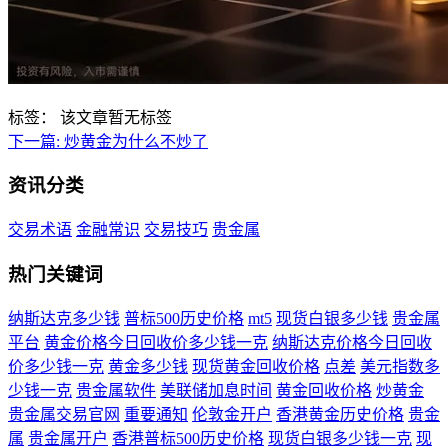
标签：
该文章暂无标签
下一篇:
炒黄金为什么不炒了
资讯分类
交易术语
金融常识
交易技巧
贵金属
热门关键词
纳斯达克多少钱
普标500历史价格
mt5
现货白银多少钱
贵金属
平台
黄金价格今日回收价多少钱一克
纳斯达克价格今日回收
价多少钱一克
黄金多少钱
现货黄金回收价格
点差
美元指数多
少钱一克
贵金属软件
美联储加息时间
黄金回收价格
炒黄金
贵金属交易官网
重要通知
伦敦金开户
香港黄金历史价格
贵金
属
贵金属开户
香港普标500历史价格
现货白银多少钱一克
现