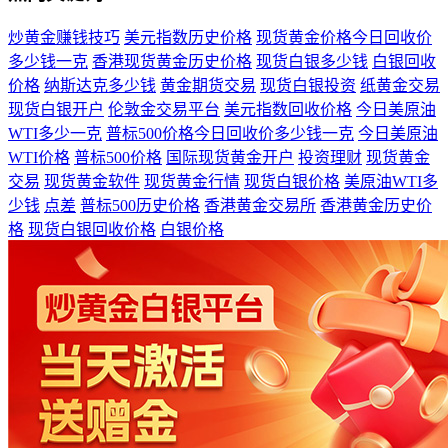
炒黄金赚钱技巧
美元指数历史价格
现货黄金价格今日回收价
多少钱一克
香港现货黄金历史价格
现货白银多少钱
白银回收
价格
纳斯达克多少钱
黄金期货交易
现货白银投资
纸黄金交易
现货白银开户
伦敦金交易平台
美元指数回收价格
今日美原油
WTI多少一克
普标500价格今日回收价多少钱一克
今日美原油
WTI价格
普标500价格
国际现货黄金开户
投资理财
现货黄金
交易
现货黄金软件
现货黄金行情
现货白银价格
美原油WTI多
少钱
点差
普标500历史价格
香港黄金交易所
香港黄金历史价
格
现货白银回收价格
白银价格