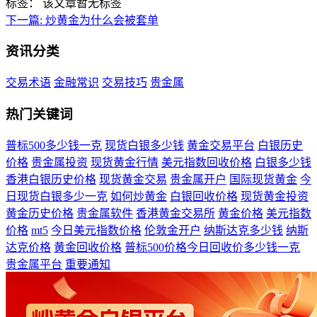
标签：
该文章暂无标签
下一篇:
炒黄金为什么会被套单
资讯分类
交易术语
金融常识
交易技巧
贵金属
热门关键词
普标500多少钱一克
现货白银多少钱
黄金交易平台
白银历史
价格
贵金属投资
现货黄金行情
美元指数回收价格
白银多少钱
香港白银历史价格
现货黄金交易
贵金属开户
国际现货黄金
今
日现货白银多少一克
如何炒黄金
白银回收价格
现货黄金投资
黄金历史价格
贵金属软件
香港黄金交易所
黄金价格
美元指数
价格
mt5
今日美元指数价格
伦敦金开户
纳斯达克多少钱
纳斯
达克价格
黄金回收价格
普标500价格今日回收价多少钱一克
贵金属平台
重要通知