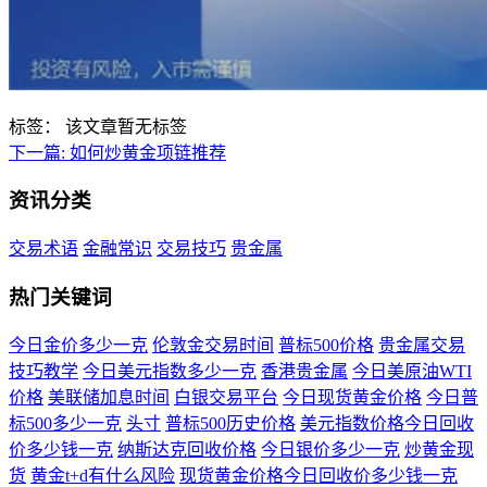
标签：
该文章暂无标签
下一篇:
如何炒黄金项链推荐
资讯分类
交易术语
金融常识
交易技巧
贵金属
热门关键词
今日金价多少一克
伦敦金交易时间
普标500价格
贵金属交易
技巧教学
今日美元指数多少一克
香港贵金属
今日美原油WTI
价格
美联储加息时间
白银交易平台
今日现货黄金价格
今日普
标500多少一克
头寸
普标500历史价格
美元指数价格今日回收
价多少钱一克
纳斯达克回收价格
今日银价多少一克
炒黄金现
货
黄金t+d有什么风险
现货黄金价格今日回收价多少钱一克