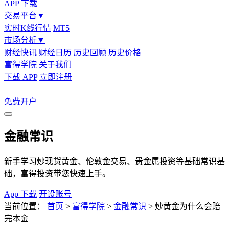
APP 下载
交易平台
▼
实时K线行情
MT5
市场分析
▼
财经快讯
财经日历
历史回顾
历史价格
富得学院
关于我们
下载 APP
立即注册
免费开户
金融常识
新手学习炒现货黄金、伦敦金交易、贵金属投资等基础常识基
础，富得投资带您快速上手。
App 下载
开设账号
当前位置：
首页
>
富得学院
>
金融常识
>
炒黄金为什么会赔
完本金