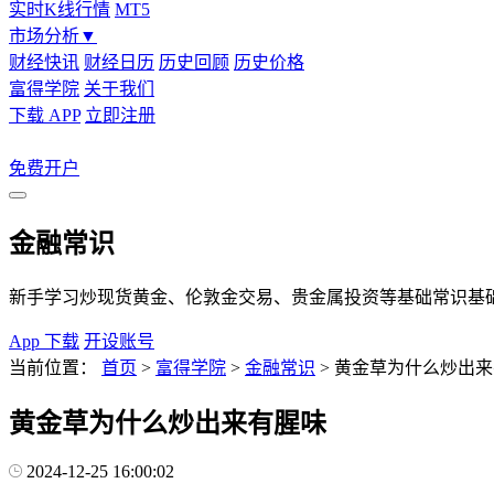
实时K线行情
MT5
市场分析
▼
财经快讯
财经日历
历史回顾
历史价格
富得学院
关于我们
下载 APP
立即注册
免费开户
金融常识
新手学习炒现货黄金、伦敦金交易、贵金属投资等基础常识基
App 下载
开设账号
当前位置：
首页
>
富得学院
>
金融常识
>
黄金草为什么炒出来
黄金草为什么炒出来有腥味
2024-12-25 16:00:02