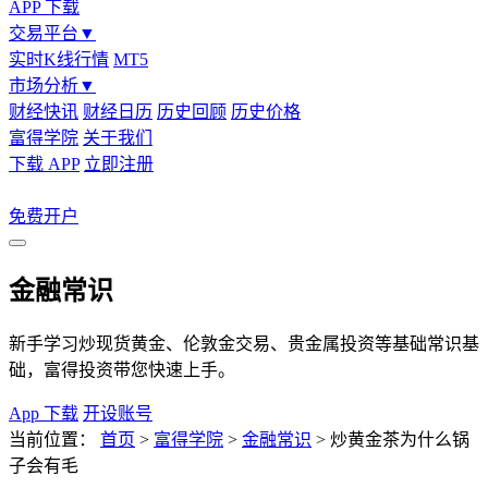
APP 下载
交易平台
▼
实时K线行情
MT5
市场分析
▼
财经快讯
财经日历
历史回顾
历史价格
富得学院
关于我们
下载 APP
立即注册
免费开户
金融常识
新手学习炒现货黄金、伦敦金交易、贵金属投资等基础常识基
础，富得投资带您快速上手。
App 下载
开设账号
当前位置：
首页
>
富得学院
>
金融常识
>
炒黄金茶为什么锅
子会有毛