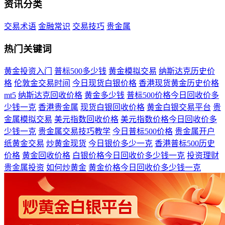
资讯分类
交易术语
金融常识
交易技巧
贵金属
热门关键词
黄金投资入门
普标500多少钱
黄金模拟交易
纳斯达克历史价
格
伦敦金交易时间
今日现货白银价格
香港现货黄金历史价格
mt5
纳斯达克回收价格
黄金多少钱
普标500价格今日回收价多
少钱一克
香港贵金属
现货白银回收价格
黄金白银交易平台
贵
金属模拟交易
美元指数回收价格
美元指数价格今日回收价多
少钱一克
贵金属交易技巧教学
今日普标500价格
贵金属开户
纸黄金交易
炒黄金现货
今日银价多少一克
香港普标500历史
价格
黄金回收价格
白银价格今日回收价多少钱一克
投资理财
贵金属投资
如何炒黄金
黄金价格今日回收价多少钱一克