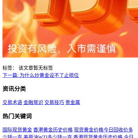
标签：
该文章暂无标签
下一篇:
为什么炒黄金设不了止损位
资讯分类
交易术语
金融常识
交易技巧
贵金属
热门关键词
国际现货黄金
香港黄金历史价格
现货黄金价格今日回收价多
少钱一克
美原油WTI多少钱一克
香港现货黄金历史价格
今日