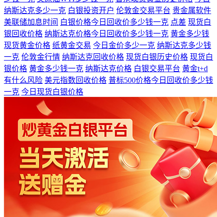
纳斯达克多少一克
白银投资开户
伦敦金交易平台
贵金属软件
美联储加息时间
白银价格今日回收价多少钱一克
点差
现货白
银回收价格
纳斯达克价格今日回收价多少钱一克
黄金多少钱
现货黄金价格
纸黄金交易
今日金价多少一克
纳斯达克多少钱
一克
伦敦金行情
纳斯达克回收价格
现货白银历史价格
现货白
银价格
黄金多少钱一克
纳斯达克价格
白银交易平台
黄金t+d
有什么风险
美元指数回收价格
普标500价格今日回收价多少钱
一克
今日现货白银价格