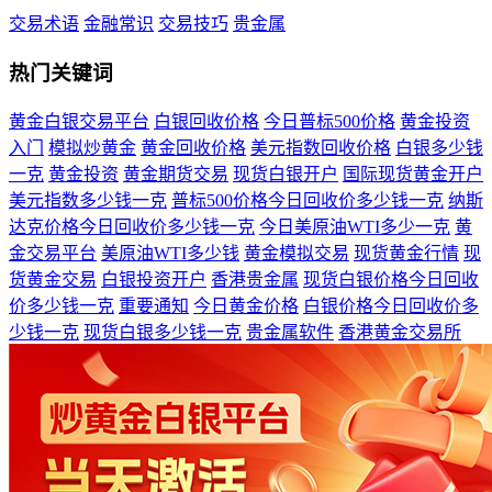
交易术语
金融常识
交易技巧
贵金属
热门关键词
黄金白银交易平台
白银回收价格
今日普标500价格
黄金投资
入门
模拟炒黄金
黄金回收价格
美元指数回收价格
白银多少钱
一克
黄金投资
黄金期货交易
现货白银开户
国际现货黄金开户
美元指数多少钱一克
普标500价格今日回收价多少钱一克
纳斯
达克价格今日回收价多少钱一克
今日美原油WTI多少一克
黄
金交易平台
美原油WTI多少钱
黄金模拟交易
现货黄金行情
现
货黄金交易
白银投资开户
香港贵金属
现货白银价格今日回收
价多少钱一克
重要通知
今日黄金价格
白银价格今日回收价多
少钱一克
现货白银多少钱一克
贵金属软件
香港黄金交易所