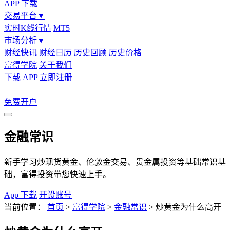
APP 下载
交易平台
▼
实时K线行情
MT5
市场分析
▼
财经快讯
财经日历
历史回顾
历史价格
富得学院
关于我们
下载 APP
立即注册
免费开户
金融常识
新手学习炒现货黄金、伦敦金交易、贵金属投资等基础常识基
础，富得投资带您快速上手。
App 下载
开设账号
当前位置：
首页
>
富得学院
>
金融常识
>
炒黄金为什么高开