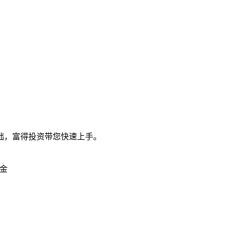
础，富得投资带您快速上手。
金