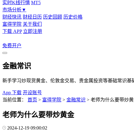
实时K线行情
MT5
市场分析
▼
财经快讯
财经日历
历史回顾
历史价格
富得学院
关于我们
下载 APP
立即注册
免费开户
金融常识
新手学习炒现货黄金、伦敦金交易、贵金属投资等基础常识基
App 下载
开设账号
当前位置：
首页
>
富得学院
>
金融常识
>
老师为什么要带炒黄
老师为什么要带炒黄金
2024-12-19 09:00:02