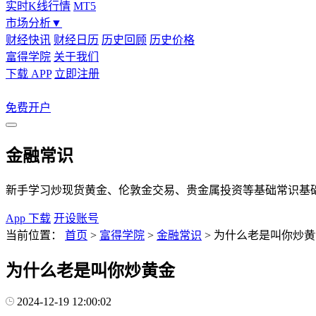
实时K线行情
MT5
市场分析
▼
财经快讯
财经日历
历史回顾
历史价格
富得学院
关于我们
下载 APP
立即注册
免费开户
金融常识
新手学习炒现货黄金、伦敦金交易、贵金属投资等基础常识基
App 下载
开设账号
当前位置：
首页
>
富得学院
>
金融常识
>
为什么老是叫你炒黄
为什么老是叫你炒黄金
2024-12-19 12:00:02