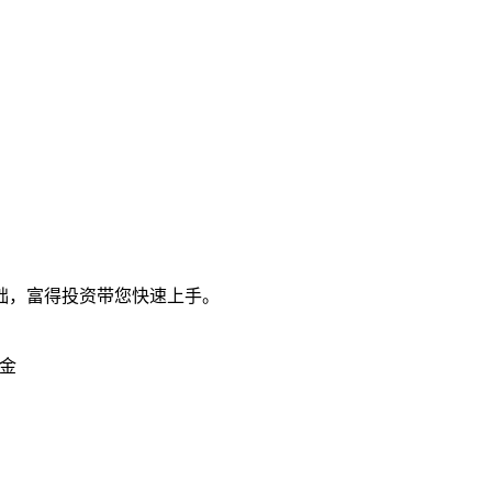
础，富得投资带您快速上手。
金