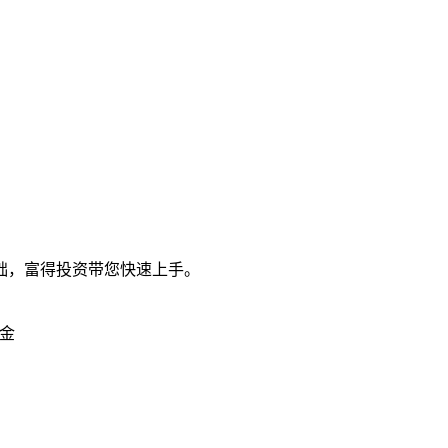
础，富得投资带您快速上手。
金