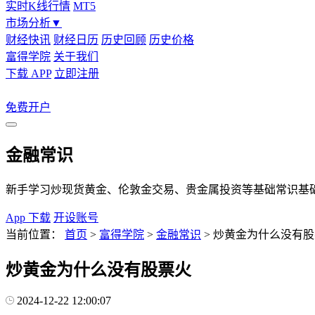
实时K线行情
MT5
市场分析
▼
财经快讯
财经日历
历史回顾
历史价格
富得学院
关于我们
下载 APP
立即注册
免费开户
金融常识
新手学习炒现货黄金、伦敦金交易、贵金属投资等基础常识基
App 下载
开设账号
当前位置：
首页
>
富得学院
>
金融常识
>
炒黄金为什么没有股
炒黄金为什么没有股票火
2024-12-22 12:00:07