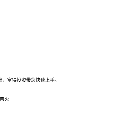
础，富得投资带您快速上手。
票火